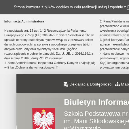
Strona korzysta z plików cookies w celu realizacji usług i zgodnie z
Informacja Administratora
2. Pana/Pani dane o
przetwarzane w celu 
Na podstawie art. 13 ust. 1 i 2 Rozporządzenia Parlamentu
wypełnienia obowią
Europejskiego i Rady (UE) 2016/679 z dnia 27 kwietnia 2016r. w
administratorze(art.6
sprawie ochrony osób fizycznych w związku z przetwarzaniem
3. jeżeli korzysta P
danych osobowych i w sprawie swobodnego przepływu takich
adresem e-mail plac
danych oraz uchylenia dyrektywy 95/46/WE (ogólne
przetwarzanie danyc
rozporządzenie o ochronie danych), Dz. U. UE. L. 2016.119.1 z
4. dane osobowe m
dnia 4 maja 2016r., dalej RODO informuję:
państwowym, organom
1. dane Administratora i Inspektora Ochrony Danych znajdują się
Sąd) lub organom sa
w linku „Ochrona danych osobowych”,
prowadzonym postę
Deklaracja Dostępności
Mapa
Biuletyn Informa
Szkoła Podstawowa nr
im. Marii Skłodowskiej-
w Warszawie