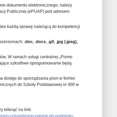
wie dokumentu elektronicznego, należy
tracji Publicznej (ePUAP) pod adresem
stwo każdą sprawę należącą do kompetencji
zszerzeniach:
.doc, .docx, .gif, .jpg (.jpeg),
ów. W ramach usługi centralnej „Pismo
erające szkodliwe oprogramowanie będą
ma dostęp do sporządzania pism w formie
onicznych do Szkoły Podstawowej nr 400 w
y kliknąć na link:
aw/opis-uslugi/pismo-ogolne-do-podmiotu-