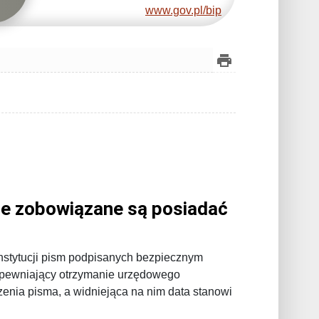
www.gov.pl/bip
ne zobowiązane są posiadać
nstytucji pism podpisanych bezpiecznym
apewniający otrzymanie urzędowego
nia pisma, a widniejąca na nim data stanowi