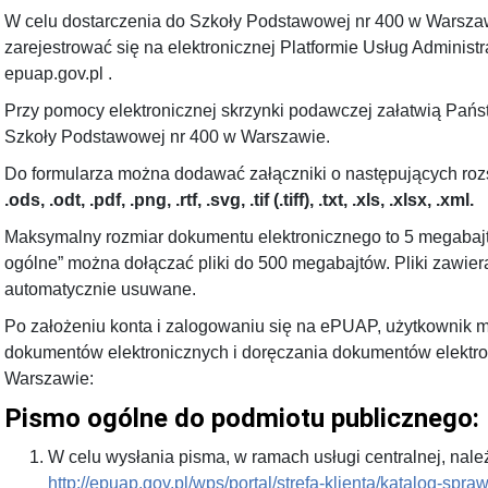
W celu dostarczenia do Szkoły Podstawowej nr 400 w Warsza
zarejestrować się na elektronicznej Platformie Usług Adminis
epuap.gov.pl .
Przy pomocy elektronicznej skrzynki podawczej załatwią Pań
Szkoły Podstawowej nr 400 w Warszawie.
Do formularza można dodawać załączniki o następujących ro
.ods, .odt, .pdf, .png, .rtf, .svg, .tif (.tiff), .txt, .xls, .xlsx, .xml.
Maksymalny rozmiar dokumentu elektronicznego to 5 megabajt
ogólne” można dołączać pliki do 500 megabajtów. Pliki zawi
automatycznie usuwane.
Po założeniu konta i zalogowaniu się na ePUAP, użytkownik 
dokumentów elektronicznych i doręczania dokumentów elektr
Warszawie:
Pismo ogólne do podmiotu publicznego:
W celu wysłania pisma, w ramach usługi centralnej, należ
http://epuap.gov.pl/wps/portal/strefa-klienta/katalog-spr