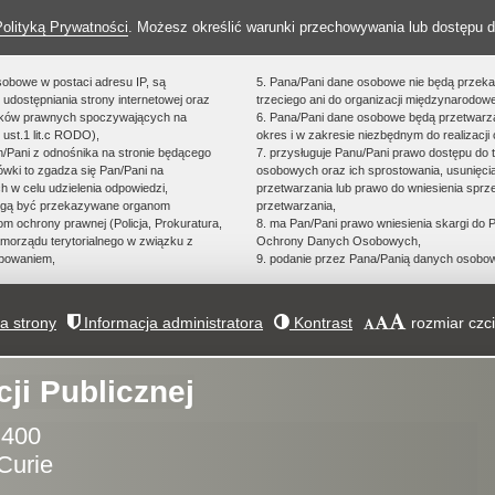
Polityką Prywatności
. Możesz określić warunki przechowywania lub dostępu d
sobowe w postaci adresu IP, są
5. Pana/Pani dane osobowe nie będą przek
udostępniania strony internetowej oraz
trzeciego ani do organizacji międzynarodowe
zków prawnych spoczywających na
6. Pana/Pani dane osobowe będą przetwarz
 ust.1 lit.c RODO),
okres i w zakresie niezbędnym do realizacji 
an/Pani z odnośnika na stronie będącego
7. przysługuje Panu/Pani prawo dostępu do 
ówki to zgadza się Pan/Pani na
osobowych oraz ich sprostowania, usunięcia
h w celu udzielenia odpowiedzi,
przetwarzania lub prawo do wniesienia spr
ogą być przekazywane organom
przetwarzania,
 ochrony prawnej (Policja, Prokuratura,
8. ma Pan/Pani prawo wniesienia skargi do
morządu terytorialnego w związku z
Ochrony Danych Osobowych,
powaniem,
9. podanie przez Pana/Panią danych osobow
 strony
Informacja administratora
Kontrast
rozmiar czci
cji Publicznej
 400
Curie