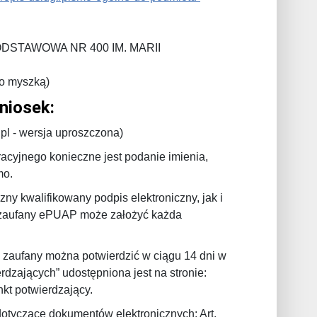
ODSTAWOWA NR 400 IM. MARII
go myszką)
niosek:
pl - wersja uproszczona)
acyjnego konieczne jest podanie imienia,
mo.
y kwalifikowany podpis elektroniczny, jak i
il zaufany ePUAP może założyć każda
 zaufany można potwierdzić w ciągu 14 dni w
rdzających” udostępniona jest na stronie:
kt potwierdzający.
tyczące dokumentów elektronicznych: Art.