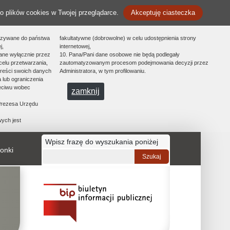
o plików cookies w Twojej przeglądarce.
Akceptuję ciasteczka
azywane do państwa
fakultatywne (dobrowolne) w celu udostępnienia strony
j,
internetowej,
ane wyłącznie przez
10. Pana/Pani dane osobowe nie będą podlegały
celu przetwarzania,
zautomatyzowanym procesom podejmowania decyzji przez
treści swoich danych
Administratora, w tym profilowaniu.
 lub ograniczenia
zeciwu wobec
zamknij
 Prezesa Urzędu
ych jest
Wpisz frazę do wyszukania poniżej
onki