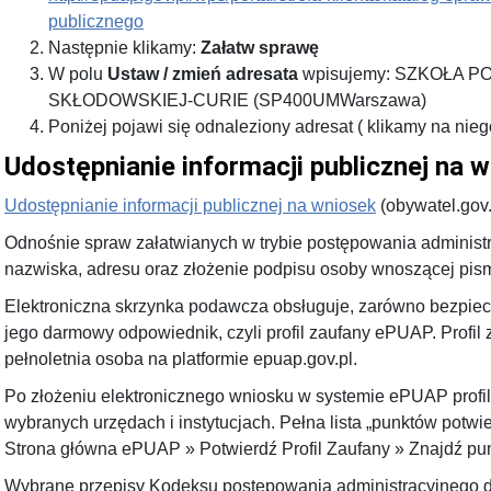
publicznego
Następnie klikamy:
Załatw sprawę
W polu
Ustaw / zmień adresata
wpisujemy: SZKOŁA P
SKŁODOWSKIEJ-CURIE (SP400UMWarszawa)
Poniżej pojawi się odnaleziony adresat ( klikamy na nie
Udostępnianie informacji publicznej na w
Udostępnianie informacji publicznej na wniosek
(obywatel.gov.
Odnośnie spraw załatwianych w trybie postępowania administr
nazwiska, adresu oraz złożenie podpisu osoby wnoszącej pis
Elektroniczna skrzynka podawcza obsługuje, zarówno bezpieczn
jego darmowy odpowiednik, czyli profil zaufany ePUAP. Prof
pełnoletnia osoba na platformie epuap.gov.pl.
Po złożeniu elektronicznego wniosku w systemie ePUAP profil
wybranych urzędach i instytucjach. Pełna lista „punktów potwie
Strona główna ePUAP » Potwierdź Profil Zaufany » Znajdź pun
Wybrane przepisy Kodeksu postępowania administracyjnego do